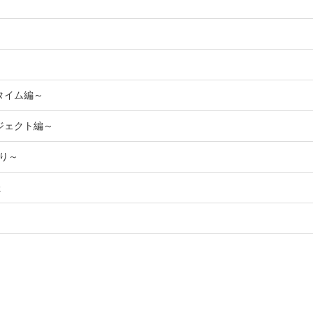
タイム編～
ジェクト編～
参り～
た