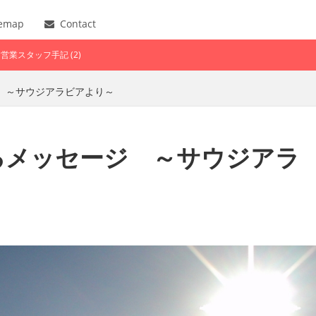
temap
Contact
営業スタッフ手記 (2)
 ～サウジアラビアより～
るメッセージ ～サウジアラ