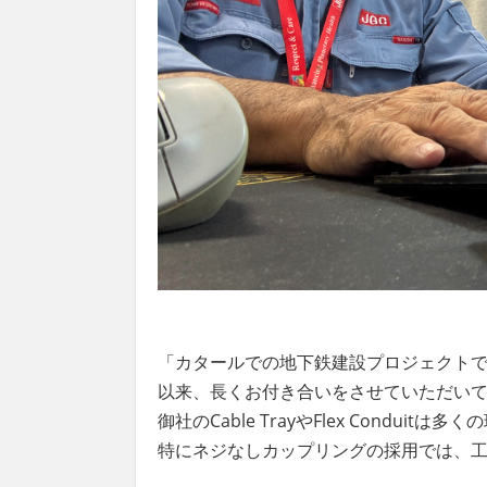
「カタールでの地下鉄建設プロジェクト
以来、長くお付き合いをさせていただい
御社の
Cable Tray
や
Flex Conduit
は多くの
特にネジなしカップリングの採用では、