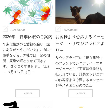
2026/06/09
2026/06/08
2026年 夏季休暇のご案内
お客様より心温まるメッセ
ージ ～サウジアラビアよ
平素は格別のご愛顧を賜り、誠
にありがとうございます。 誠に
り～
勝手ながら、弊社では下記の期
サウジアラビアにて現在建設中
間、夏季休暇とさせて頂きま
のプラントでシニアサイトマネ
す。 ２０２６年８月８日（土）
ージャーとして工事監督業務を
～ ８月１６日（日...
担われている、計装エンジニア
のお客様より心温まるメッセー
ジを頂きましたのでご...
＞
more
＞
more