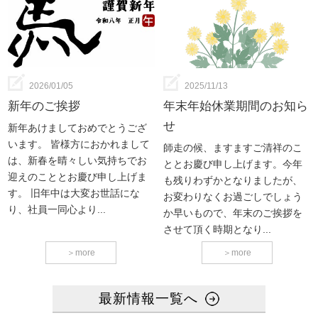
2026/01/05
2025/11/13
新年のご挨拶
年末年始休業期間のお知ら
せ
新年あけましておめでとうござ
います。 皆様方におかれまして
師走の候、ますますご清祥のこ
は、新春を晴々しい気持ちでお
ととお慶び申し上げます。今年
迎えのこととお慶び申し上げま
も残りわずかとなりましたが、
す。 旧年中は大変お世話にな
お変わりなくお過ごしでしょう
り、社員一同心より...
か早いもので、年末のご挨拶を
させて頂く時期となり...
＞
more
＞
more
最新情報一覧へ