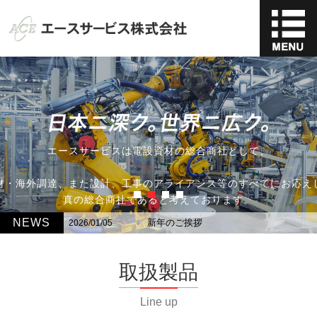
エースサービスは電設資材の総合商社として、
材・海外調達、また設計、工事のアライアンス等のすべてにお応え
真の総合商社であると考えております。
NEWS
新年のご挨拶
2026/01/05
取扱製品
Line up