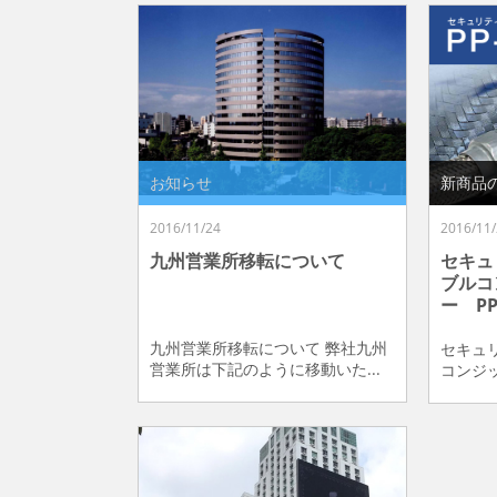
お知らせ
新商品
2016/11/24
2016/11/
九州営業所移転について
セキュ
ブルコ
ー PP
九州営業所移転について 弊社九州
セキュ
営業所は下記のように移動いた...
コンジット