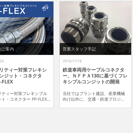
のご案内
営業スタッフ手記
24
2016/11/18
リティー対策フレキシ
鉄道車両用ケーブルコネクタ
ンジット・コネクタ
ー、ＮＦＰＡ130に基づくフレ
-FLEX
キシブルコンジットの開発
リティー対策フレキシブル
当社ではプラント建設、産業機械
・コネクター PP-FLEX...
向け以外に、交通・鉄道プロジ...